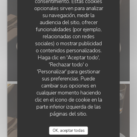
consentimiento. Estas cookies
opcionales sirven para analizar
su navegación, medir la
audiencia del sitio, ofrecer
funcionalidades (por ejemplo,
relacionadas con redes
sociales) o mostrar publicidad
o contenidos personalizados.
BRUNCH CLUB
Haga clic en 'Aceptar todo',
'Rechazar todo' o
'Personalizar' para gestionar
sus preferencias. Puede
cambiar sus opciones en
cualquier momento haciendo
clic en el icono de cookie en la
parte inferior izquierda de las
páginas del sitio.
OK, aceptar todas