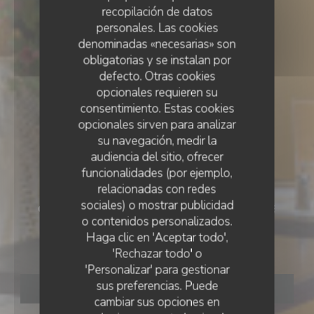
recopilación de datos
personales. Las cookies
denominadas «necesarias» son
obligatorias y se instalan por
defecto. Otras cookies
opcionales requieren su
consentimiento. Estas cookies
opcionales sirven para analizar
su navegación, medir la
audiencia del sitio, ofrecer
funcionalidades (por ejemplo,
relacionadas con redes
sociales) o mostrar publicidad
CAFÉ - RESTAURANT - BRUNCH
•
TOULOUSE
o contenidos personalizados.
BRUNCH CLUB
Haga clic en 'Aceptar todo',
Brunch Club
'Rechazar todo' o
'Personalizar' para gestionar
sus preferencias. Puede
RESERVAR UNA MESA
cambiar sus opciones en