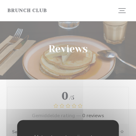
Cookies beheer paneel
BRUNCH CLUB
Reviews
0
/5
Gemiddelde rating —
0 reviews
Service