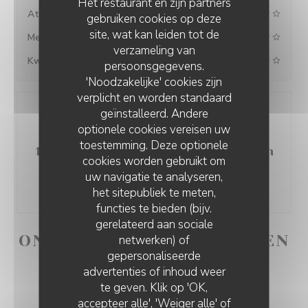
Het restaurant en zijn partners
Atmosfeer
gebruiken cookies op deze
site, wat kan leiden tot de
Menu's
verzameling van
Kwaliteit/Prijs
persoonsgegevens.
'Noodzakelijke' cookies zijn
verplicht en worden standaard
geïnstalleerd. Andere
optionele cookies vereisen uw
toestemming. Deze optionele
100% gecertificeerde beoordelingen
cookies worden gebruikt om
Onze klanten hebben na hun reservering een
uw navigatie te analyseren,
beoordeling gegeven
het sitepubliek te meten,
functies te bieden (bijv.
gerelateerd aan sociale
ONZE GASTBEOORDELINGEN
netwerken) of
gepersonaliseerde
BRUNCH CLUB
advertenties of inhoud weer
te geven. Klik op 'OK,
1
accepteer alle', 'Weiger alle' of