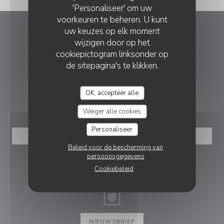
'Personaliseer' om uw
voorkeuren te beheren. U kunt
uw keuzes op elk moment
Brunch Club
wijzigen door op het
cookiepictogram linksonder op
((opent in een 
24 Rue Léon Gambetta 31000 Toulouse
de sitepagina's te klikken.
09 86 68 67 42
OK, accepteer alle
RESERVERING
Weiger alle cookies
Personaliseer
RESERVEER EEN TAFEL
Beleid voor de bescherming van
persoonsgegevens
VOLG ONS
Cookiebeleid
Instagram ((opent in een nieuw v
NIEUWSBRIEF